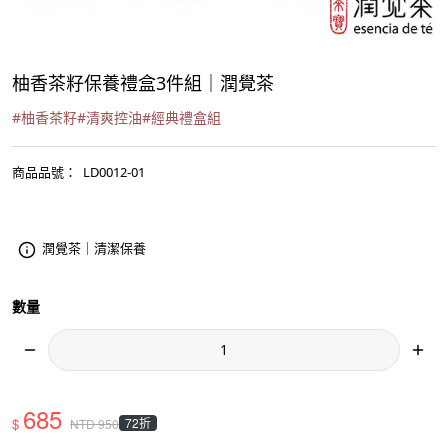
柚香茶籽保養禮盒3件組｜潤覺茶
#
柚香茶籽
#
清爽控油
#
經典禮盒組
商品品號
：
LD0012-01
潤覺茶｜清潔保養
數量
685
$
72折
NTD
950