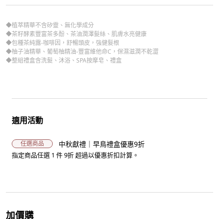
◆植萃精華不含矽靈、無化學成分
◆茶籽酵素豐富茶多酚、茶油潤澤髮絲、肌膚水亮健康
◆包種茶純露-咖啡因，舒暢頭皮，強健髮根
◆柚子油精華、葡萄柚精油-豐富維他命C，保濕滋潤不乾澀
◆整組禮盒含洗髮、沐浴、SPA按摩皂、禮盒
適用活動
中秋獻禮｜早鳥禮盒優惠9折
任選商品
指定商品任選 1 件 9折 超過以優惠折扣計算。
加價購