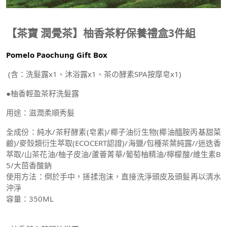
【茶寶 潤覺茶】柚香茶籽保養禮盒3件組
Pomelo Paochung Gift Box
(含：洗髮露x1、沐浴露x1、茶の酵素SPA按摩皂x1)
●柚香輕盈茶籽洗髮露
用途：滋潤柔順秀髮
全成份：純水/茶籽酵素(皂素)/椰子油衍生物(椰油醯胺丙基甜菜
鹼)/麥殼類衍生萃取(ECOCERT認證)/海鹽/包種茶葉純露//迷迭香
萃取/山茶花油/柚子皮油/蘆薈菁華/葡萄柚精油/檸檬酸/維生素B
5/大茴香酸鈉
使用方法：倒於手中，搓揉泡沫，直接洗淨頭皮及頭髮再以清水
沖淨
容量：350ML