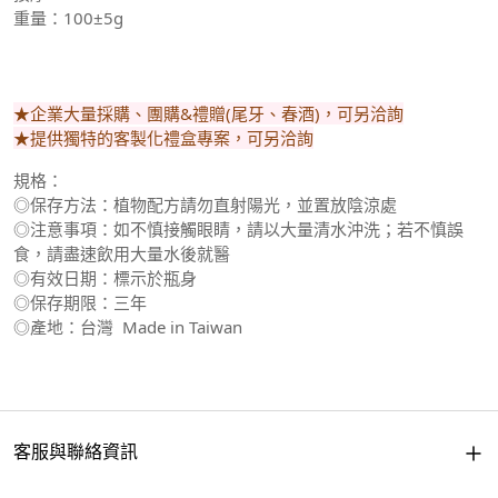
重量：100±5g
★企業大量採購、團購&禮贈(尾牙、春酒)，可另洽詢
★提供獨特的客製化禮盒專案，可另洽詢
規格：
◎保存方法：植物配方請勿直射陽光，並置放陰涼處
◎注意事項：如不慎接觸眼睛，請以大量清水沖洗；若不慎誤
食，請盡速飲用大量水後就醫
◎有效日期：標示於瓶身
◎保存期限：三年
◎產地：台灣 Made in Taiwan
客服與聯絡資訊