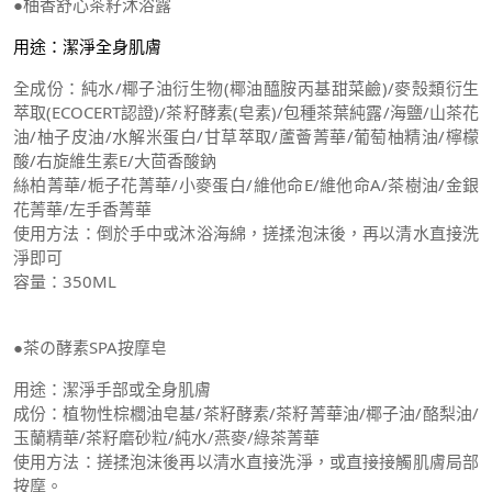
●柚香舒心茶籽沐浴露
用途：潔淨全身肌膚
全成份：純水/椰子油衍生物(椰油醯胺丙基甜菜鹼)/麥殼類衍生
萃取(ECOCERT認證)/茶籽酵素(皂素)/包種茶葉純露/海鹽/山茶花
油/柚子皮油/水解米蛋白/甘草萃取/蘆薈菁華/葡萄柚精油/檸檬
酸/右旋維生素E/大茴香酸鈉
絲柏菁華/栀子花菁華/小麥蛋白/維他命E/維他命A/茶樹油/金銀
花菁華/左手香菁華
使用方法：倒於手中或沐浴海綿，搓揉泡沫後，再以清水直接洗
淨即可
容量：350ML
●茶の酵素SPA按摩皂
用途：潔淨手部或全身肌膚
成份：植物性棕櫚油皂基/茶籽酵素/茶籽菁華油/椰子油/酪梨油/
玉蘭精華/茶籽磨砂粒/純水/燕麥/綠茶菁華
使用方法：搓揉泡沫後再以清水直接洗淨，或直接接觸肌膚局部
按摩。