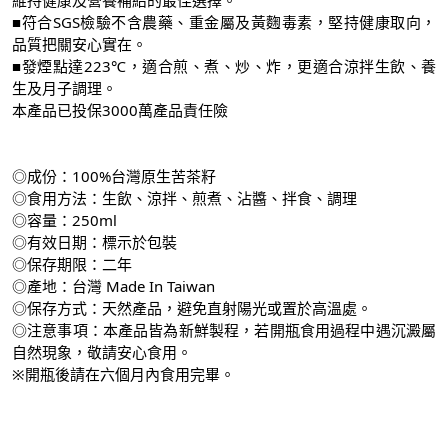
■符合SGS檢驗不含農藥、重金屬及黃麴毒素，堅持健康取向，
品質把關安心實在。
■發煙點達223℃，適合煎、煮、炒、炸，更適合涼拌生飲、養
生及月子調理。
本產品已投保3000萬產品責任險
◎成份：100%台灣原生苦茶籽
◎食用方法：生飲、涼拌、煎煮、沾醬、拌食、調理
◎容量：250ml
◎有效日期：標示於包裝
◎保存期限：二年
◎產地：台灣 Made In Taiwan
◎保存方式：天然產品，避免直射陽光或置於高溫處。
◎注意事項：本產品皆為新鮮製程，若開瓶食用過程中遇沉澱屬
自然現象，敬請安心食用。
※開瓶後請在六個月內食用完畢。