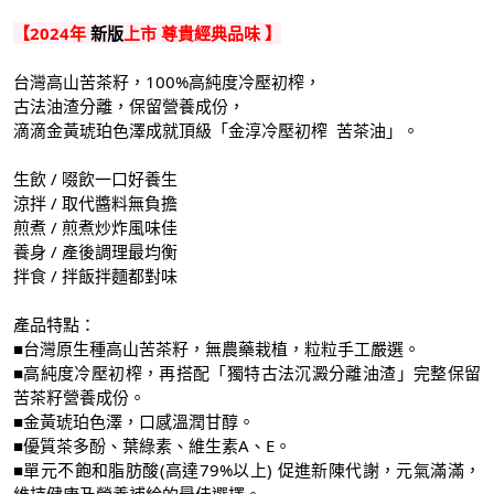
【2024年
新版
上市 尊貴經典品味 】
台灣高山苦茶籽，100%高純度冷壓初榨，
古法油渣分離，保留營養成份，
滴滴金黃琥珀色澤成就頂級「金淳冷壓初榨 苦茶油」。
生飲 / 啜飲一口好養生
涼拌 / 取代醬料無負擔
煎煮 / 煎煮炒炸風味佳
養身 / 產後調理最均衡
拌食 / 拌飯拌麵都對味
產品特點：
■台灣原生種高山苦茶籽，無農藥栽植，粒粒手工嚴選。
■高純度冷壓初榨，再搭配「獨特古法沉澱分離油渣」完整保留
苦茶籽營養成份。
■金黃琥珀色澤，口感溫潤甘醇。
■優質茶多酚、葉綠素、維生素A、E。
■單元不飽和脂肪酸(高達79%以上) 促進新陳代謝，元氣滿滿，
維持健康及營養補給的最佳選擇。