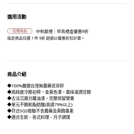
適用活動
中秋獻禮｜早鳥禮盒優惠9折
任選商品
指定商品任選 1 件 9折 超過以優惠折扣計算。
商品介紹
◆100%嚴選台灣無農藥苦茶籽
◆高純度冷壓初榨，金黃色澤，風味溫潤甘醇
◆古法沉澱分離油渣，完整保留營養
◆單元不飽和脂肪酸(高達79%以上)
◆符合SGS檢驗不含農藥及黃麴毒素
◆適合生飲、各式料理、月子調理