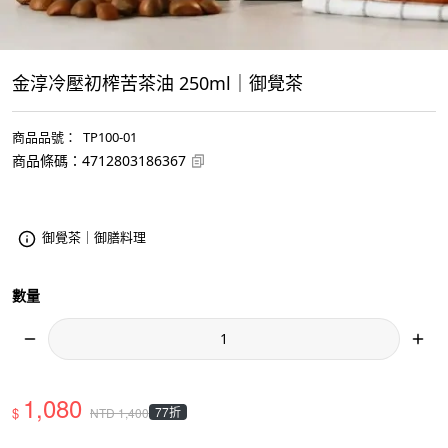
金淳冷壓初榨苦茶油 250ml｜御覺茶
商品品號
：
TP100-01
商品條碼
：
4712803186367
御覺茶｜御膳料理
數量
1,080
$
77折
NTD
1,400