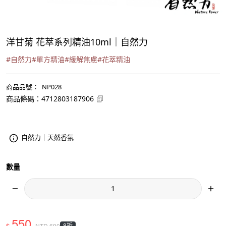
洋甘菊 花萃系列精油10ml｜自然力
#
自然力
#
單方精油
#
緩解焦慮
#
花萃精油
商品品號
：
NP028
商品條碼
：
4712803187906
自然力｜天然香氛
數量
550
$
8折
NTD
690