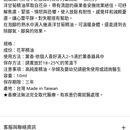
洋甘菊精油萃取自花朵，帶有清甜的蘋果香安撫效果絕佳，可紓
解焦慮、緊張、憤怒與恐懼，使人放鬆有耐性，感覺祥和減輕憂
慮，讓心靈平靜，對失眠很有幫助。
在泡腳的熱水中滴入幾滴洋甘菊精油，可溫暖身體，還能達到去
除腳氣、腳臭的效果。
規格：
成份：花萃精油
使用方法：薰香-依個人喜好滴入2~5滴於薰香器具中
保存方法：請置放於18~25℃的常溫下
注意事項：高純度精油，孕婦及嬰幼兒請避免使用或諮詢醫生
容量：10ml
保存期限：三年
產地：台灣 Made in Taiwan
★香療法無法完全取代醫療，有疾患仍需就醫處理。
客服與聯絡資訊