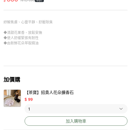
紓解焦慮、心靈平靜、舒壓除臭
◆清甜花果香、放鬆安撫
◆使人舒緩緊張有耐性
◆由新鮮花朵萃取精油
加價購
【茶寶】招貴人花朵擴香石
$
99
加入購物車