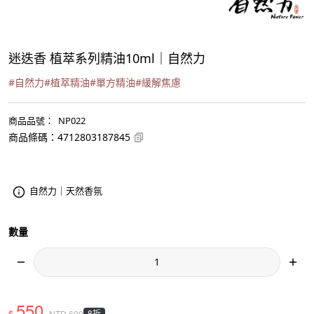
迷迭香 植萃系列精油10ml｜自然力
#
自然力
#
植萃精油
#
單方精油
#
緩解焦慮
商品品號
：
NP022
商品條碼
：
4712803187845
自然力｜天然香氛
數量
550
$
8折
NTD
690