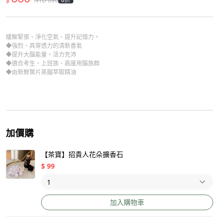
緩解緊張、淨化空氣、提升記憶力。
◆強烈、具穿透力的清新香氣
◆提升大腦能量，活力充沛
◆適合考生、上班族、高度用腦族群
◆由新鮮葉片蒸餾萃取精油
加價購
【茶寶】招貴人花朵擴香石
$
99
加入購物車