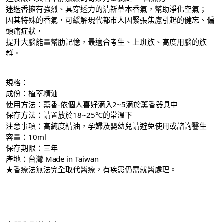
迷迭香擁有強烈、具穿透力的清新草本香氣，幫助淨化空氣；
因其特殊的香氣，可緩解現代都市人因緊張焦慮引起的健忘、偏
頭痛症狀，
提升大腦能量幫肋記憶，最適合考生、上班族、高度用腦的族
群。
規格：
成份：植萃精油
使用方法：薰香-依個人喜好滴入2~5滴於薰香器具中
保存方法：請置放於18~25℃的常溫下
注意事項：高純度精油，孕婦及嬰幼兒請避免使用或諮詢醫生
容量：10ml
保存期限：三年
產地：台灣 Made in Taiwan
★香療法無法完全取代醫療，有疾患仍需就醫處理。