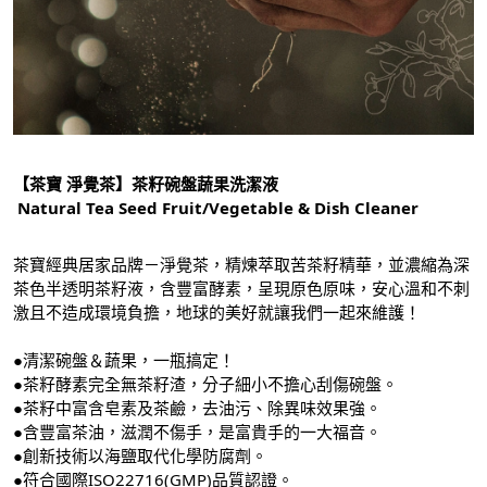
【茶寶 淨覺茶】茶籽碗盤蔬果洗潔液
Natural Tea Seed Fruit/Vegetable & Dish Cleaner
茶寶經典居家品牌－淨覺茶，精煉萃取苦茶籽精華，並濃縮為深
茶色半透明茶籽液，含豐富酵素，呈現原色原味，安心溫和不刺
激且不造成環境負擔，地球的美好就讓我們一起來維護！
●清潔碗盤＆蔬果，一瓶搞定！
●茶籽酵素完全無茶籽渣，分子細小不擔心刮傷碗盤。
●茶籽中富含皂素及茶鹼，去油污、除異味效果強。
●含豐富茶油，滋潤不傷手，是富貴手的一大福音。
●創新技術以海鹽取代化學防腐劑。
●符合國際ISO22716(GMP)品質認證。