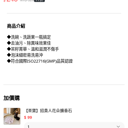
商品介紹
◆洗碗、洗蔬果一瓶搞定
◆去油污、除異味效果佳
◆茶籽菁華、溫和滋潤不傷手
◆泡沫細密易洗易沖
◆符合國際ISO22716(GMP)品質認證
加價購
【茶寶】招貴人花朵擴香石
$
99