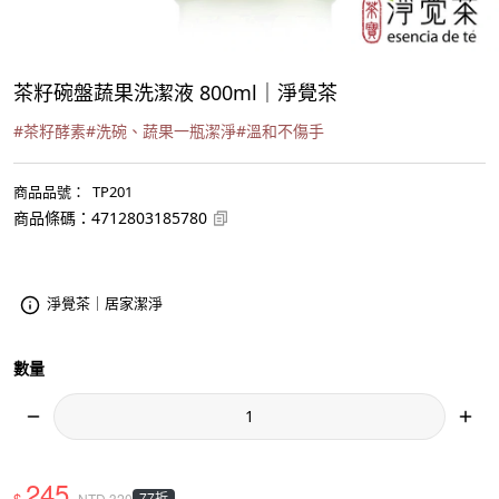
茶籽碗盤蔬果洗潔液 800ml｜淨覺茶
#
茶籽酵素
#
洗碗、蔬果一瓶潔淨
#
溫和不傷手
商品品號
：
TP201
商品條碼
：
4712803185780
淨覺茶｜居家潔淨
數量
245
$
77折
NTD
320