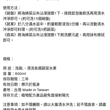
使用方法：
《碗盤》將海綿菜瓜布沾溼按壓1下，搓揉起泡後刷洗再用清水
沖淨即可。(約可洗15個碗盤)
《蔬果》於八分滿水盆中，酌量輕壓浸泡3分鐘，再以流動清水
沖淨即可料理。(約可洗5把蔬菜)
《廚具》將海綿菜瓜布沾溼按壓1下刷洗髒污處，再用抹布擦拭
即可。
規格：
用 途：洗碗,、清洗各類蔬菜水果
容 量：800ml
保存期限：三年
有效日期：標示於瓶身
產地：台灣 Made in Taiwan
保存方式：植物配方產品避免直接射陽光
注意事項：如不慎觸眼，請以大量清水沖洗；若不慎誤食，請盡
速飲用大量水後就醫