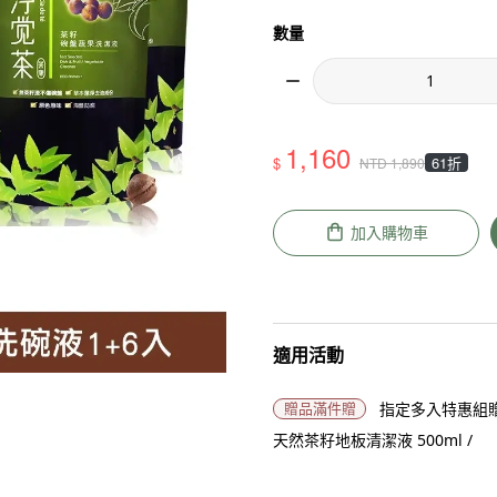
數量
1,160
$
61折
NTD
1,890
加入購物車
適用活動
贈品
滿件贈
指定多入特惠組贈
天然茶籽地板清潔液 500ml /