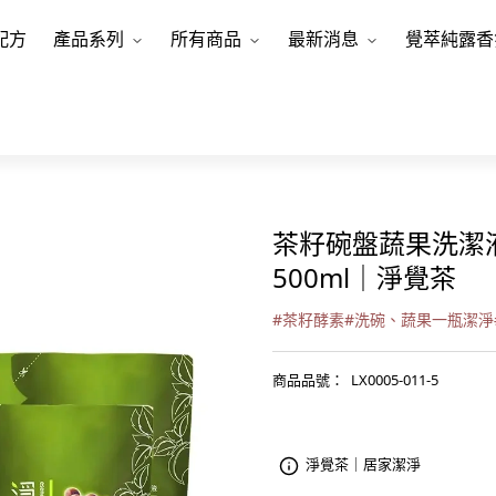
配方
產品系列
所有商品
最新消息
覺萃純露香
茶籽碗盤蔬果洗潔液
500ml｜淨覺茶
#
茶籽酵素
#
洗碗、蔬果一瓶潔淨
商品品號
：
LX0005-011-5
淨覺茶｜居家潔淨