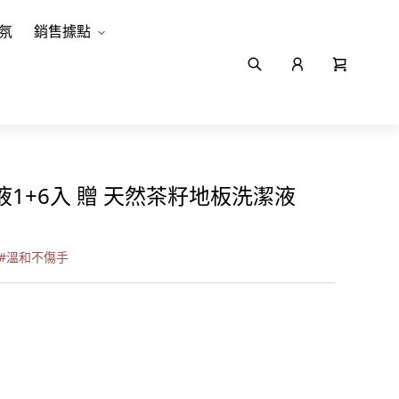
氛
銷售據點
1+6入 贈 天然茶籽地板洗潔液
#
溫和不傷手