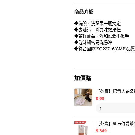
商品介紹
◆洗碗、洗蔬果一瓶搞定
◆去油污、除異味效果佳
◆茶籽菁華、溫和滋潤不傷手
◆泡沫細密易洗易沖
◆符合國際ISO22716(GMP)品
加價購
【茶寶】招貴人花朵
$
99
【茶寶】紅玉伯爵茶籽
$
349