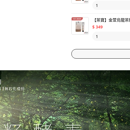
【茶寶】金萱烏龍茶籽
$
349