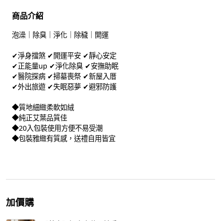
商品介紹
泡澡｜除臭｜淨化｜除穢｜開運
✔淨身擋煞 ✔開運平安 ✔靜心安定
✔正能量up ✔淨化除臭 ✔安撫助眠
✔醫院探病 ✔掃墓喪祭 ✔新屋入厝
✔外出旅遊 ✔失眠惡夢 ✔避邪防護
◆質地細緻柔軟如絨
◆純正艾葉品質佳
◆20入包裝使用方便不易受潮
◆包裝雅緻有質感，送禮自用皆宜
加價購