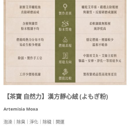
【茶寶 自然力】漢方靜心絨 (よもぎ粉)​
Artemisia Moxa
泡澡｜除臭｜淨化｜除穢｜開運