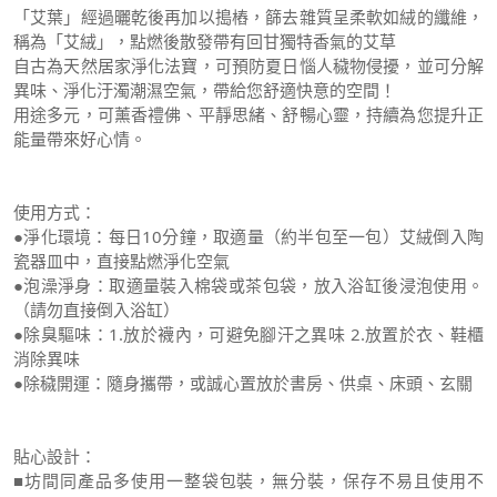
「艾葉」經過曬乾後再加以搗樁，篩去雜質呈柔軟如絨的纖維，
稱為「艾絨」，點燃後散發帶有回甘獨特香氣的艾草
自古為天然居家淨化法寶，可預防夏日惱人穢物侵擾，並可分解
異味、淨化汙濁潮濕空氣，帶給您舒適快意的空間！
用途多元，可薰香禮佛、平靜思緒、舒暢心靈，持續為您提升正
能量帶來好心情。
使用方式：
●淨化環境：每日10分鐘，取適量（約半包至一包）艾絨倒入陶
瓷器皿中，直接點燃淨化空氣
●泡澡淨身：取適量裝入棉袋或茶包袋，放入浴缸後浸泡使用。
（請勿直接倒入浴缸）
●除臭驅味：1.放於襪內，可避免腳汗之異味 2.放置於衣、鞋櫃
消除異味
●除穢開運：隨身攜帶，或誠心置放於書房、供桌、床頭、玄關
貼心設計：
■坊間同產品多使用一整袋包裝，無分裝，保存不易且使用不