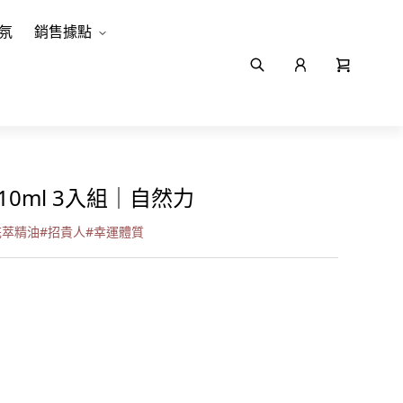
氛
銷售據點
0ml 3入組｜自然力
花萃精油
#
招貴人
#
幸運體質