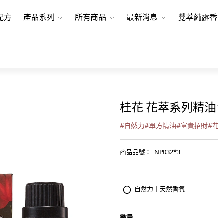
配方
產品系列
所有商品
最新消息
覺萃純露香
桂花 花萃系列精油1
#
自然力
#
單方精油
#
富貴招財
#
商品品號
：
NP032*3
自然力｜天然香氛
數量