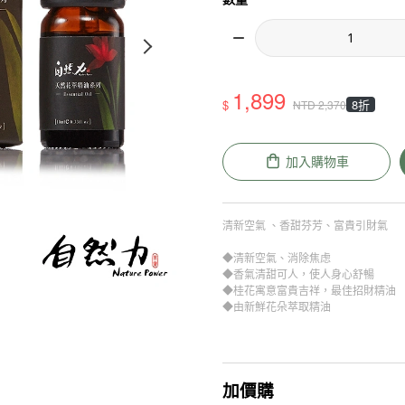
1,899
$
8折
NTD
2,370
加入購物車
清新空氣 、香甜芬芳、富貴引財氣
◆清新空氣、消除焦虑
◆香氣清甜可人，使人身心舒暢
◆桂花寓意富貴吉祥，最佳招財精油
◆由新鮮花朵萃取精油
加價購