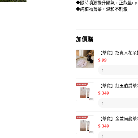
◆隨時噴灑提升陽氣，正能量up
◆純植物菁華，溫和不刺激
加價購
【茶寶】招貴人花朵
$
99
【茶寶】紅玉伯爵茶籽
$
349
【茶寶】金萱烏龍茶籽
$
349