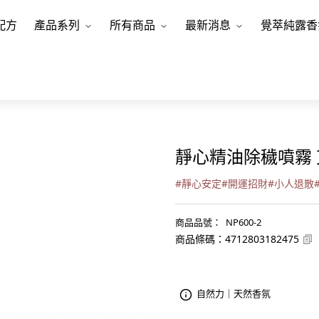
配方
產品系列
所有商品
最新消息
覺萃純露香
靜心精油除穢噴霧 
#
靜心安定
#
開運招財
#
小人退散
商品品號
：
NP600-2
商品條碼
：
4712803182475
自然力｜天然香氛