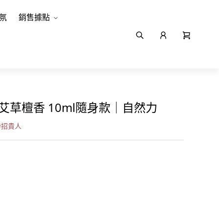
氛
銷售據點
艾草檀香 10ml隨身款｜自然力
#
招貴人