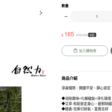
數量
165
$
8折
NTD
205
加入購物車
商品介紹
淨身擋煞、開運平安、靜心安定
◆消除異味+化解穢氣+淨化環境
◆艾草-有助安定身心、避邪除穢
◆檀香-完美引財氣、富貴吉祥