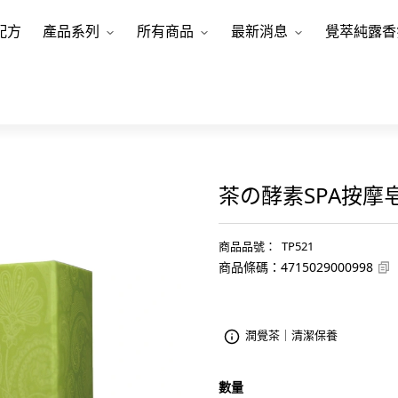
配方
產品系列
所有商品
最新消息
覺萃純露香
茶の酵素SPA按摩皂
商品品號
：
TP521
商品條碼
：
4715029000998
潤覺茶｜清潔保養
數量