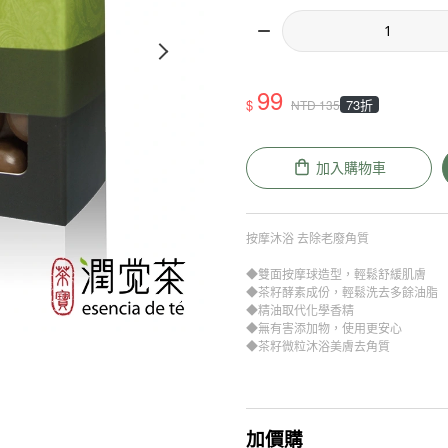
99
$
73折
NTD
135
加入購物車
按摩沐浴 去除老廢角質
◆雙面按摩球造型，輕鬆舒緩肌膚
◆茶籽酵素成份，輕鬆洗去多餘油脂
◆精油取代化學香精
◆無有害添加物，使用更安心
◆茶籽微粒沐浴美膚去角質
加價購