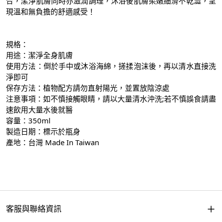
合，潔淨肌膚同時亦滋潤調理，沐浴後肌膚柔嫩細滑不乾澀，呈
現溫和無負擔的舒適感受！
規格：
用途：潔淨全身肌膚
使用方法：倒於手中或沐浴海綿，搓揉泡沫後，再以清水直接洗
淨即可
保存方法：植物配方請勿直射陽光，並置放陰涼處
注意事項：如不慎接觸眼睛，請以大量清水沖洗;若不慎誤食請盡
速飲用大量水後就醫
容量：350ml
製造日期：標示於瓶身
產地：台灣 Made In Taiwan
客服與聯絡資訊