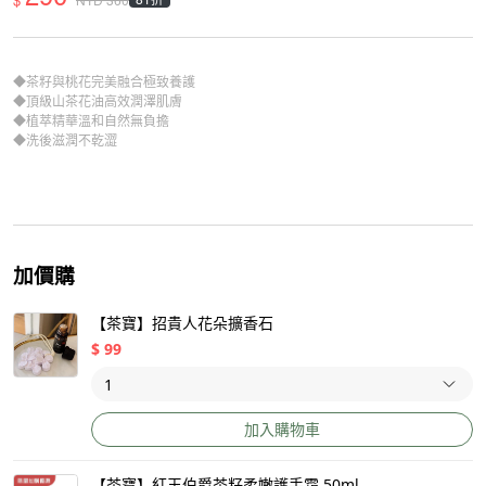
◆茶籽與桃花完美融合極致養護
◆頂級山茶花油高效潤澤肌膚
◆植萃精華溫和自然無負擔
◆洗後滋潤不乾澀
加價購
【茶寶】招貴人花朵擴香石
$
99
加入購物車
【茶寶】紅玉伯爵茶籽柔嫩護手霜 50ml