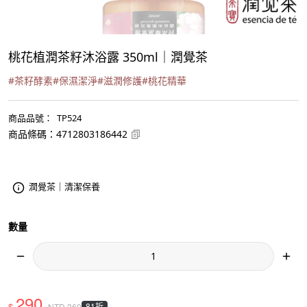
桃花植潤茶籽沐浴露 350ml｜潤覺茶
#
茶籽酵素
#
保濕潔淨
#
滋潤修護
#
桃花精華
商品品號
：
TP524
商品條碼
：
4712803186442
潤覺茶｜清潔保養
數量
290
$
81折
NTD
360