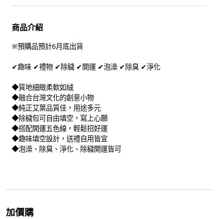
商品介紹
※預購品預計6月底出貨
✔趣味 ✔禮物 ✔除穢 ✔開運 ✔泡澡 ✔除臭 ✔淨化
◆質地細緻柔軟如絨
◆融合台灣文化的創意小物
◆純正艾葉品質佳，用途多元
◆除穢包可自由填空，寫上心願
◆搭配開運五色線，輕鬆招好運
◆趣味填空設計，送禮自用皆宜
◆泡澡、除臭、淨化、除穢開運皆可
加價購