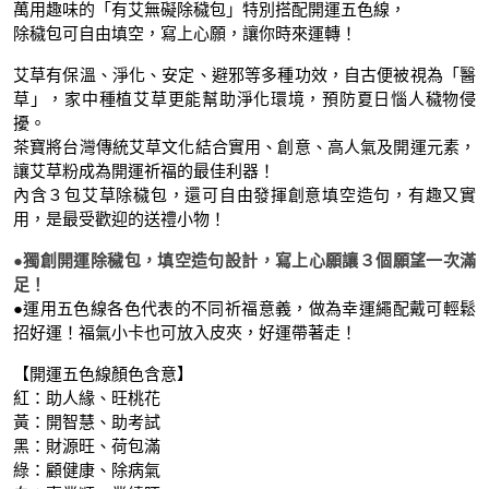
萬用趣味的「有艾無礙除穢包」特別搭配開運五色線，
除穢包可自由填空，寫上心願，讓你時來運轉！
艾草有保溫、淨化、安定、避邪等多種功效，自古便被視為「醫
草」，家中種植艾草更能幫助淨化環境，預防夏日惱人穢物侵
擾。
茶寶將台灣傳統艾草文化結合實用、創意、高人氣及開運元素，
讓艾草粉成為開運祈福的最佳利器！
內含３包艾草除穢包，還可自由發揮創意填空造句，有趣又實
用，是最受歡迎的送禮小物！
●獨創開運除穢包，填空造句設計，寫上心願讓３個願望一次滿
足！
●運用五色線各色代表的不同祈福意義，做為幸運繩配戴可輕鬆
招好運！福氣小卡也可放入皮夾，好運帶著走！
【開運五色線顏色含意】
紅：助人緣、旺桃花
黃：開智慧、助考試
黑：財源旺、荷包滿
綠：顧健康、除病氣