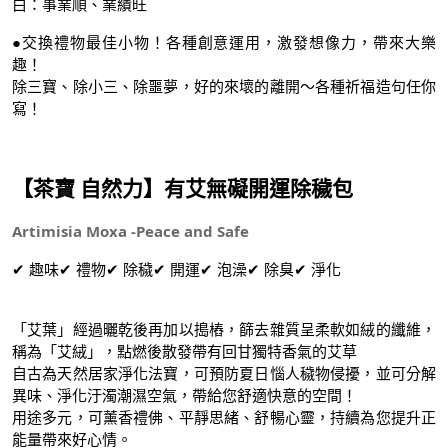
白：事業順、業績旺
●交換禮物最佳小物！各種創意運用，激發想像力，帶來大樂
趣！
除三寶、除小三、除噩夢，好的來壞的離開～各種祈福造句任你
寫！
【茶寶 自然力】有艾無礙開運除穢包
Artimisia Moxa -Peace and Safe
✔ 趣味✔ 禮物✔ 除穢✔ 開運✔ 泡澡✔ 除臭✔ 淨化
「艾葉」經過曬乾後再加以搗樁，篩去雜質呈柔軟如絨的纖維，
稱為「艾絨」，點燃後散發帶有回甘獨特香氣的艾草
自古為天然居家淨化法寶，可預防夏日惱人穢物侵擾，並可分解
異味、淨化汙濁潮濕空氣，帶給您舒適快意的空間！
用途多元，可薰香禮佛、平靜思緒、舒暢心靈，持續為您提升正
能量帶來好心情。