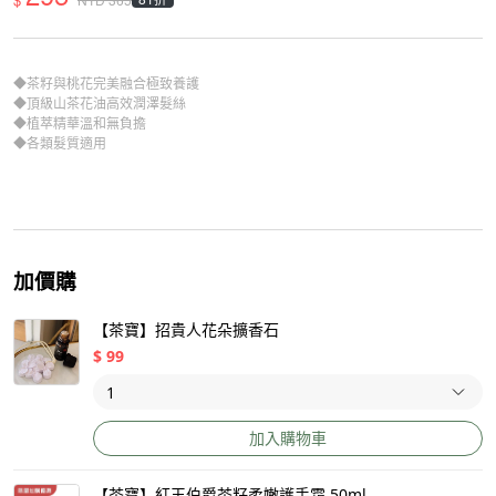
◆茶籽與桃花完美融合極致養護
◆頂級山茶花油高效潤澤髮絲
◆植萃精華溫和無負擔
◆各類髮質適用
加價購
【茶寶】招貴人花朵擴香石
$
99
加入購物車
【茶寶】紅玉伯爵茶籽柔嫩護手霜 50ml