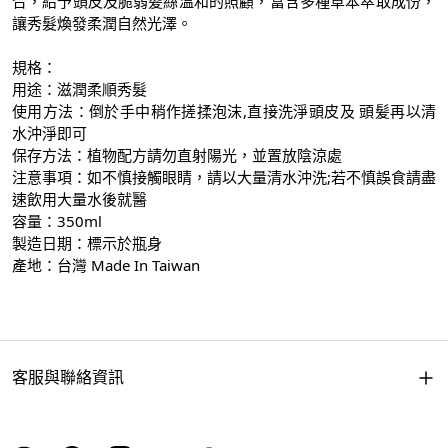
合，給予頭皮及脆弱髪絲溫和的照顧，富含多種草本萃取成份，
讓秀髮煥發柔潤自然光澤。
規格：
用途：滋潤柔順秀髮
使用方法：倒於手中稍作搓揉泡沫,直接洗淨頭皮及 頭髪再以清
水沖淨即可
保存方法：植物配方請勿直射陽光，並置放陰涼處
注意事項：如不慎接觸眼睛，請以大量清水沖洗;若不慎誤食請盡
速飲用大量水後就醫
容量：350ml
製造日期：標示於瓶身
產地：台灣 Made In Taiwan
客服與聯絡資訊