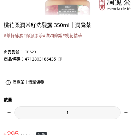
桃花柔潤茶籽洗髮露 350ml｜潤覺茶
#
茶籽酵素
#
保濕潔淨
#
滋潤修護
#
桃花精華
商品品號
：
TP523
商品條碼
：
4712803186435
潤覺茶｜清潔保養
數量
295
$
81折
NTD
365