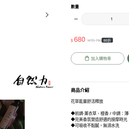
數量
680
$
86折
NTD
790
加入購物車
商品介紹
花草能量舒活釋放
◆前調-薰衣草、檀香 / 中調：薄
◆完美香氛營造舒適的按摩時光
◆可吸收不黏膩，無須水洗