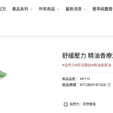
配方
產品系列
所有商品
最新消息
覺萃純露香
舒緩壓力 精油香療
#
自然力
#
舒活釋放
#
精油按摩油
商品品號
：
NP113
商品條碼
：
4712803187326
自然力｜天然香氛