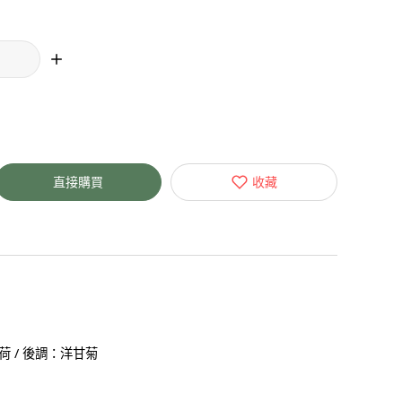
直接購買
收藏
荷 / 後調：洋甘菊