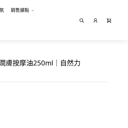
氛
銷售據點
潤膚按摩油250ml｜自然力